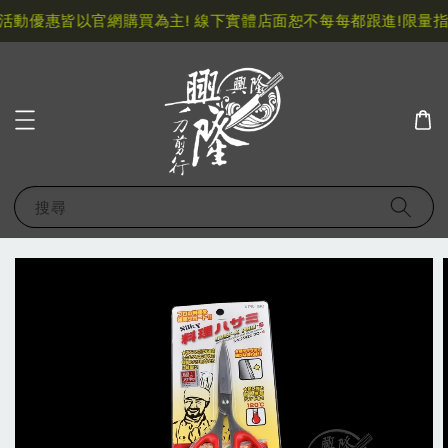
活動優惠皆以官網購買為主! 線下實體店面恕不每每都跟進!
限量指
搜尋