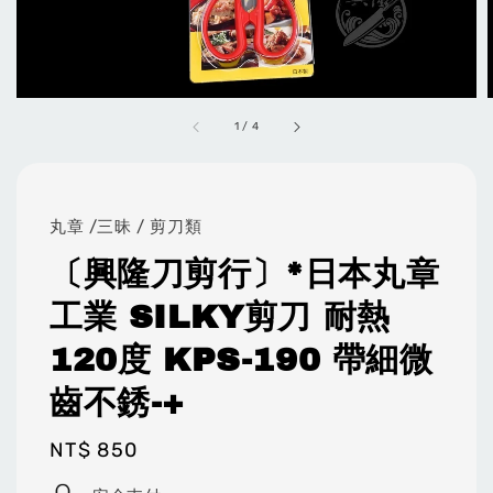
1
/
4
丸章 /三昧 / 剪刀類
〔興隆刀剪行〕*日本丸章
工業 SILKY剪刀 耐熱
120度 KPS-190 帶細微
齒不銹-+
Regular
NT$ 850
price