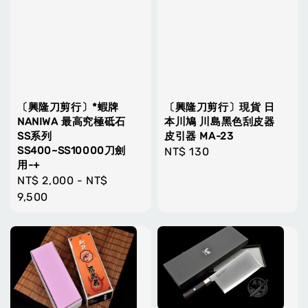
〔興隆刀剪行〕*蝦牌
〔興隆刀剪行〕現貨 日
NANIWA 最高究極砥石
本川鳩 川島黑色刮皮器
SS系列
皮引器 MA-23
SS400~SS10000刀劍
Regular
NT$ 130
用-+
price
Regular
NT$ 2,000
-
NT$
price
9,500