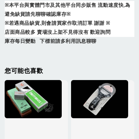
※
本平台與實體門市及其他平台同步販售
流動速度快
,
為
避免缺貨請先聊聊確認庫存
※
※
若遇商品缺貨
,
則會請買家作取消訂單
謝謝
※
店面商品較多
賣場沒上架不見得沒有
歡迎詢問
庫存每日變動
下標前請多利用訊息聊聊
您可能也喜歡