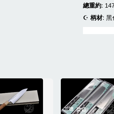
總重約
: 14
☪
柄材
: 