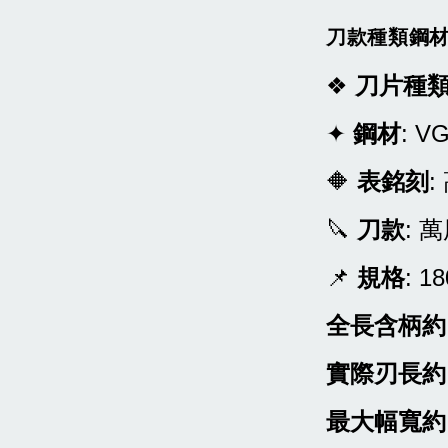
刀款種類鋼
❖
刀片種
✦
鋼材
:
V
🔶
表銘刻
:
🔪
刀款
: 
📌
規格
: 1
全長含柄約
實際刃長約
最大幅寬約