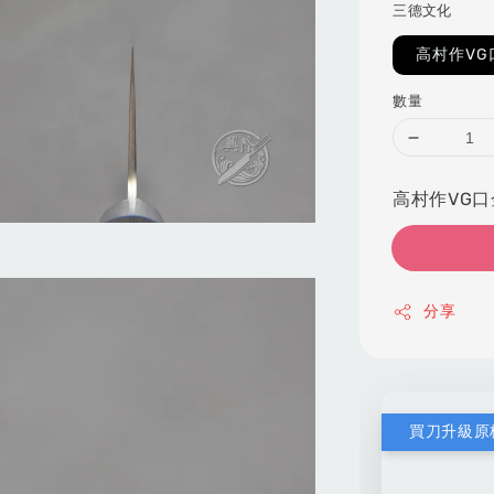
三德文化
高村作VG
數量
高村作VG口金
分享
買刀升級原