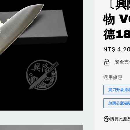
〔興
物 
德18
Regular
NT$ 4,2
price
安全支
適用優惠
買刀升級原
加購公版磁
購買此產品