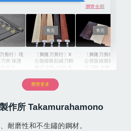
瀏覽全部
售完
售完
刀剪行〕現
〔興隆刀剪行〕X
〔興隆刀剪行〕X
布刀夾 保護
公版磁吸貼絨刀鞘
公規版磁吸貼絨木
多款尺寸
柳刃 270~300 多
頭刀鞘 中華包丁 6
款木頭材質選購
寸 6.5寸 7寸多款
材質選購
瀏覽更多
-
+
NT$ 899
NT$ 8,999
NT
物製作所
Takamurahamono
NT$ 999
NT$ 9,999
NT
加入購物車
割、耐磨性和不生鏽的鋼材。