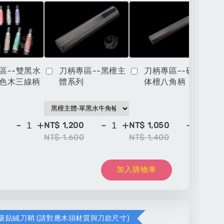
區--雙黑水
刀柄專區--黑檀主
刀柄專區--硬木一
色木三線柄
體系列
体檀八角柄
-
+
-
+
-
+
NT$ 1,200
NT$ 1,050
NT
0
NT$ 1,600
NT$ 1,400
NT
加入購物車
吸貼絨刀鞘 (請對應木頭材質與刀款尺寸)