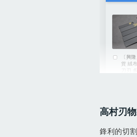
〔興隆
貨 絨
刀刃 
NT$ 54
NT$ 60
高村刃
鋒利的切