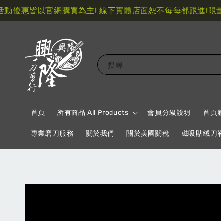
優惠皆以官網購買為主! 線下實體店面恕不每每都跟進!
限量指
搜尋
首頁
所有商品 All Products
會員分級說明
首頁
專業磨刀服務
關於我們
關於美國關稅
磁吸貼絨刀