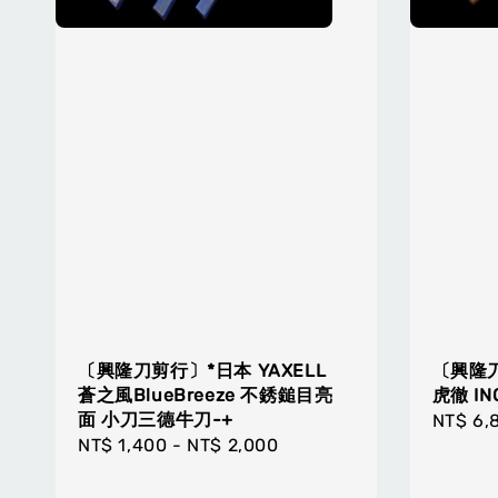
〔興隆刀剪行〕*日本 YAXELL
〔興隆
蒼之風BlueBreeze 不銹鎚目亮
虎徹 I
面 小刀三德牛刀-+
Regula
NT$ 6,
Regular
NT$ 1,400
-
NT$ 2,000
price
price