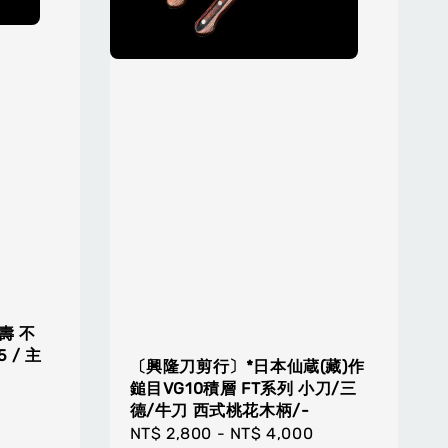
壽 不
 / 主
〔興隆刀剪行〕*日本仙蔵(藏)作
鎚目VG10積層 FT系列 小刀/三
德/牛刀 西式桃花木柄/-
Regular
NT$ 2,800
-
NT$ 4,000