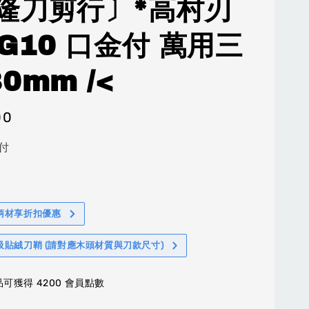
隆刀剪行〕*高村刃
VG10 口金付 萬用三
0mm /<
00
付
柄材享折扣優惠
吸貼絨刀鞘 (請對應木頭材質與刀款尺寸)
可獲得 4200 會員點數