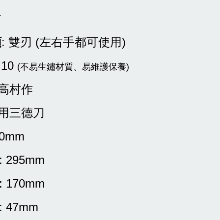
材
類
: 雙刃 (左右手都可使用)
G10
(不易生鏽材質、易維護保養)
 高村作
萬用三德刀
80mm
: 295mm
: 170mm
: 47mm