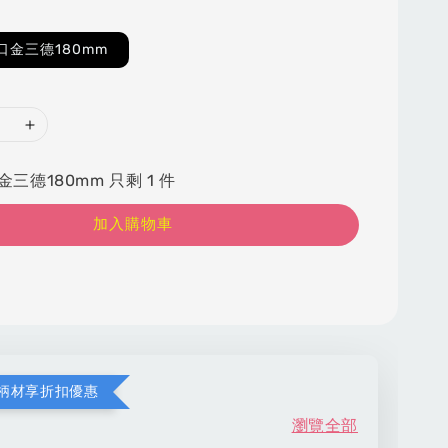
口金三德180mm
三德180mm 只剩 1 件
加入購物車
柄材享折扣優惠
瀏覽全部