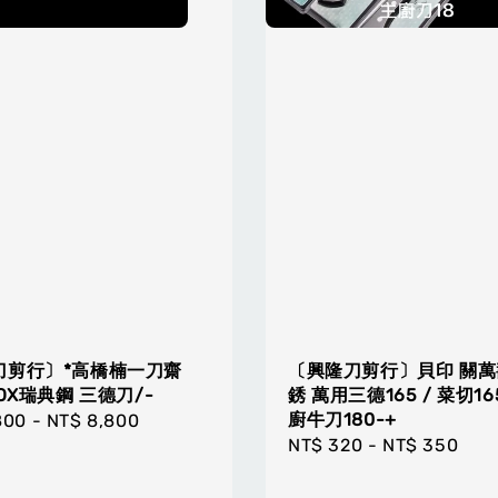
刀剪行〕*高橋楠一刀齋
〔興隆刀剪行〕貝印 關萬
NOX瑞典鋼 三德刀/-
銹 萬用三德165 / 菜切165
廚牛刀180-+
r
800
-
NT$ 8,800
Regular
NT$ 320
-
NT$ 350
price