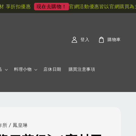
享折扣優惠
官網活動優惠皆以官網購買為主! 
現在去購物！
登入
購物車
品
料理小物
店休日期
購買注意事項
所 / 鳳皇琳