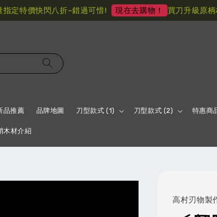
定特價快閃八折~錯過可惜!
買刀升級原柄材 
現在去購物！
新品推薦
品牌地圖
刀型款式 (1)
刀型款式 (2)
特惠商
鞘木材介紹
高村刃物製作