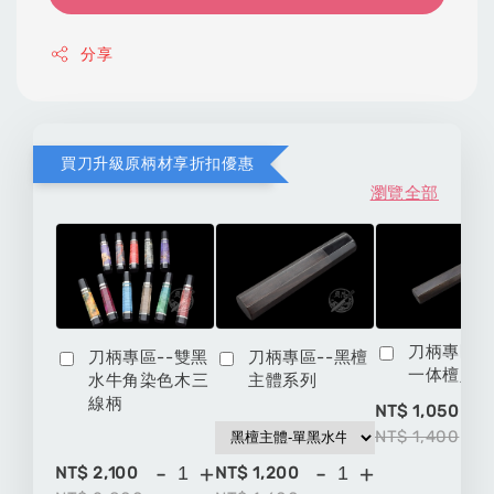
分享
買刀升級原柄材享折扣優惠
瀏覽全部
刀柄專區-
刀柄專區--雙黑
刀柄專區--黑檀
一体檀八
水牛角染色木三
主體系列
線柄
-
NT$ 1,050
NT$ 1,400
-
+
-
+
NT$ 2,100
NT$ 1,200