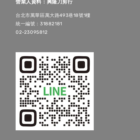
營業人資料：興隆刀剪行
台北市萬華區萬大路493巷18號1樓
統一編號：31882181
02-23095812