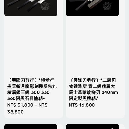
〔興隆刀剪行〕*堺孝行
〔興隆刀剪行〕*二唐刃
炎天斬月龍彫刻極反先丸
物鍛造所 青二鋼積層大
積層銀三鋼 300 330
馬士革暗紋柳刃 240mm
360附黑石目塗鞘-
附定製黑檀鞘/
Regular
NT$ 31,800
-
NT$
Regular
NT$ 16,800
price
38,800
price