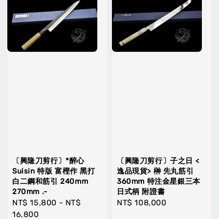
〔興隆刀剪行〕*醉心
〔興隆刀剪行〕子之日 <
Suisin 特版 富樫作 黑打
逸品現貨> 榊 先丸筋引
白二鋼和筋引 240mm
360mm 特注金星銀三本
270mm .-
日式柄 附證書
Regular
NT$ 15,800
-
NT$
Regular
NT$ 108,000
price
16,800
price