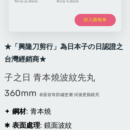
NT$ 2,800
NT$ 1,600
加入購物車
★「興隆刀剪行」為日本子の日認證之
台灣經銷商★
子之日 青本燒波紋先丸
360mm
表面皆有防鏽塗層 拭後更顯鏡亮
✦
鋼材
: 青
本燒
✱
表面處理
:
鏡面波紋