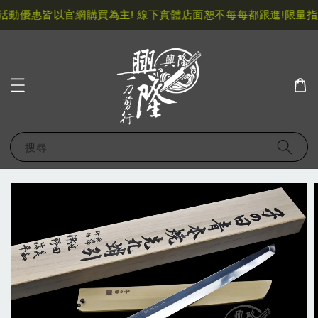
動優惠皆以官網購買為主! 線下實體店面恕不每每都跟進!
限量指
搜尋