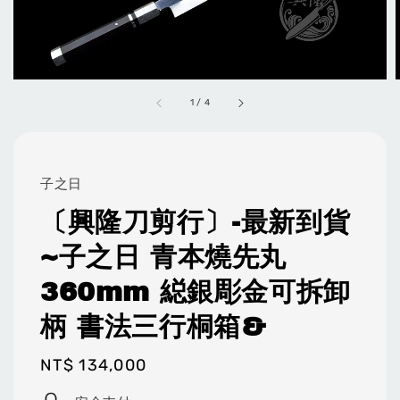
1
/
4
子之日
〔興隆刀剪行〕-最新到貨
~子之日 青本燒先丸
360mm 縂銀彫金可拆卸
柄 書法三行桐箱&
Regular
NT$ 134,000
price