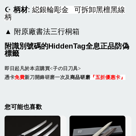
☪
柄材
:
縂銀輪彫金
可拆卸
黑檀黑線
柄
▲ 附原廠書法三行桐箱
附識別號碼的HiddenTag全息正品防偽
標籤
即日起凡於本店購買<子の日刀具>
憑卡
免費
新刀開鋒研磨一次及
商品研磨
『
五折優惠
卡
』
您可能也喜歡