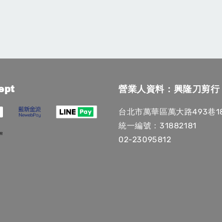
ept
營業人資料：興隆刀剪行
台北市萬華區萬大路493巷1
統一編號：31882181
02-23095812