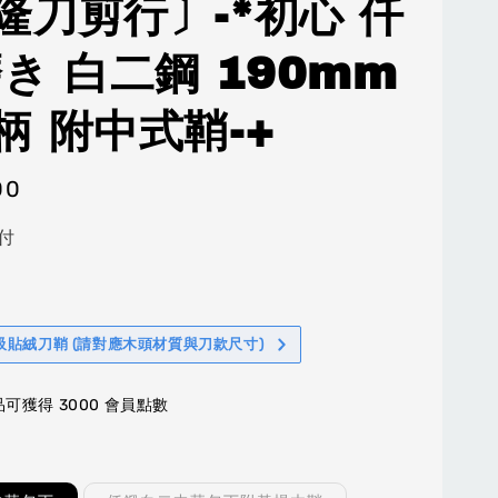
隆刀剪行〕-*初心 仟
磨き 白二鋼 190mm
柄 附中式鞘-+
00
付
吸貼絨刀鞘 (請對應木頭材質與刀款尺寸)
可獲得 3000 會員點數