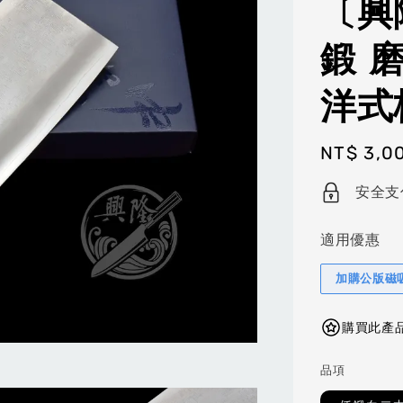
〔興
鍛 
洋式
Regular
NT$ 3,0
price
安全支
適用優惠
加購公版磁
購買此產品
品項