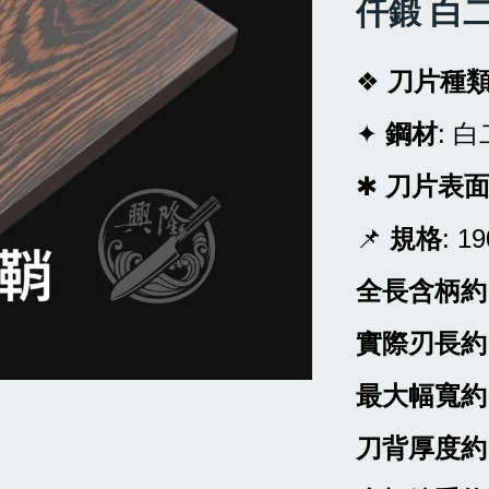
仟鍛 白
❖
刀片種
✦
鋼材
: 
✱
刀片表
📌
規格
: 1
全長含柄約
實際刃長約
最大幅寬約
刀背厚度約