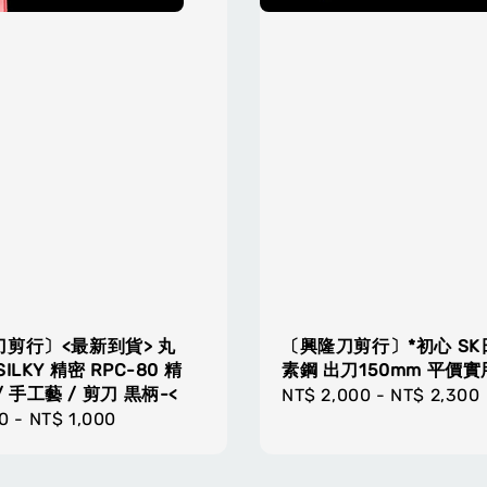
剪行〕<最新到貨> 丸
〔興隆刀剪行〕*初心 SK
ILKY 精密 RPC-80 精
素鋼 出刀150mm 平價
 手工藝 / 剪刀 黒柄-<
Regular
NT$ 2,000
-
NT$ 2,300
r
0
-
NT$ 1,000
price