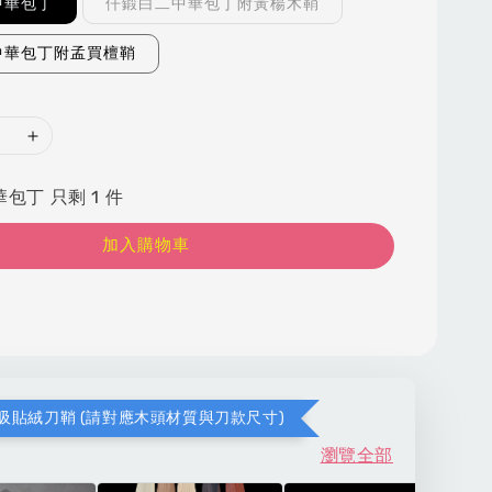
中華包丁
仟鍛白二中華包丁附黃楊木鞘
中華包丁附孟買檀鞘
包丁 只剩 1 件
加入購物車
吸貼絨刀鞘 (請對應木頭材質與刀款尺寸)
瀏覽全部