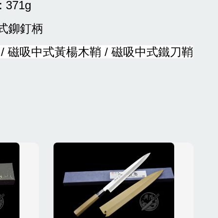
: 371g
洋式鉚釘柄
 /
磁吸中式黃楊木鞘 /
磁吸中式鐵刀鞘