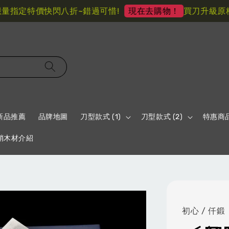
定特價快閃八折~錯過可惜!
買刀升級原柄材
現在去購物！
新品推薦
品牌地圖
刀型款式 (1)
刀型款式 (2)
特惠商
鞘木材介紹
初心 / 仟鍛