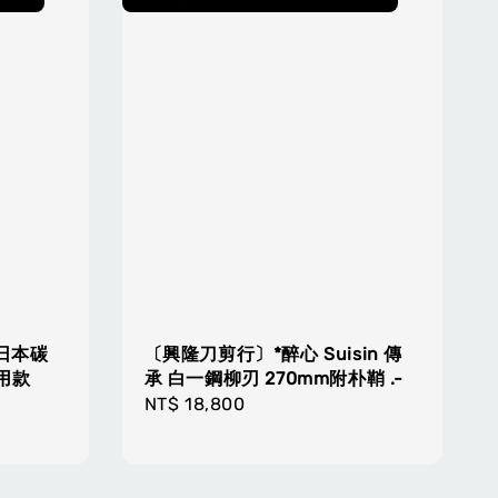
日本碳
〔興隆刀剪行〕*醉心 Suisin 傳
實用款
承 白一鋼柳刃 270mm附朴鞘 .-
Regular
NT$ 18,800
price