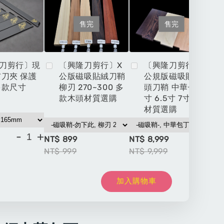
售完
售完
刀剪行〕現
〔興隆刀剪行〕X
〔興隆刀剪行〕X
布刀夾 保護
公版磁吸貼絨刀鞘
公規版磁吸貼絨木
多款尺寸
柳刃 270~300 多
頭刀鞘 中華包丁 6
款木頭材質選購
寸 6.5寸 7寸多款
材質選購
-
+
NT$ 899
NT$ 8,999
NT
NT$ 999
NT$ 9,999
NT
加入購物車