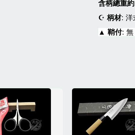
含柄總重約
☪
柄材
: 
▲
鞘付
: 無