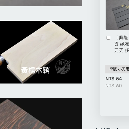
〔興隆
貨 絨
刀刃 
NT$ 54
NT$ 60