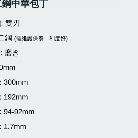
二鋼中華包丁
類
: 雙刃
白二鋼
(需維護保養、利度好)
面
: 磨き
90mm
: 300mm
: 192mm
: 94-92mm
: 1.7mm