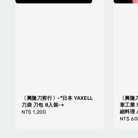
〔興隆刀剪行〕-*日本 YAXELL
〔興隆刀
刀袋 刀包 8入裝-+
章工業 S
細料理 /
Regular
NT$ 1,200
Regula
NT$ 60
price
price