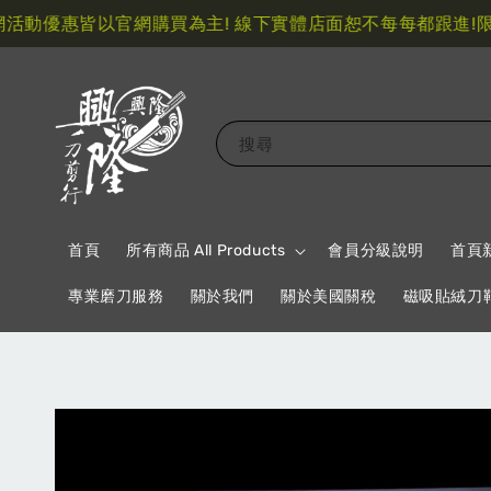
動優惠皆以官網購買為主! 線下實體店面恕不每每都跟進!
限量指
搜尋
首頁
所有商品 All Products
會員分級說明
首頁
專業磨刀服務
關於我們
關於美國關稅
磁吸貼絨刀