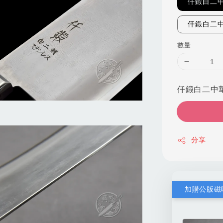
仟鍛白二
仟鍛白二
數量
仟鍛白二中華
分享
加購公版磁