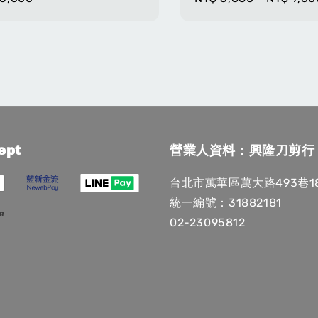
e
price
ept
營業人資料：興隆刀剪行
台北市萬華區萬大路493巷1
統一編號：31882181
02-23095812