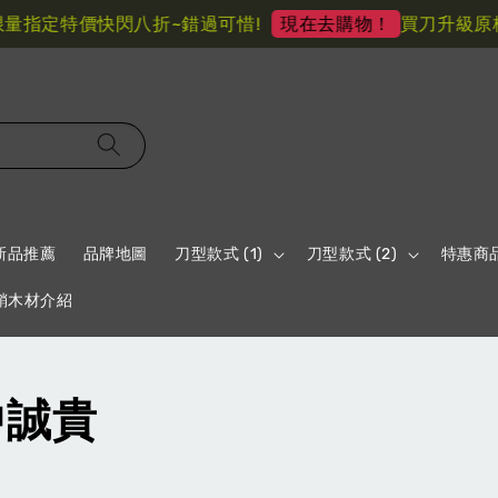
指定特價快閃八折~錯過可惜!
買刀升級原柄材
現在去購物！
新品推薦
品牌地圖
刀型款式 (1)
刀型款式 (2)
特惠商
鞘木材介紹
中誠貴