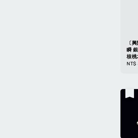
〔興
瞬 
核桃
Regu
NT$ 
pric
售完