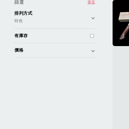
篩選
重置
排列方式
特色
有庫存
價格