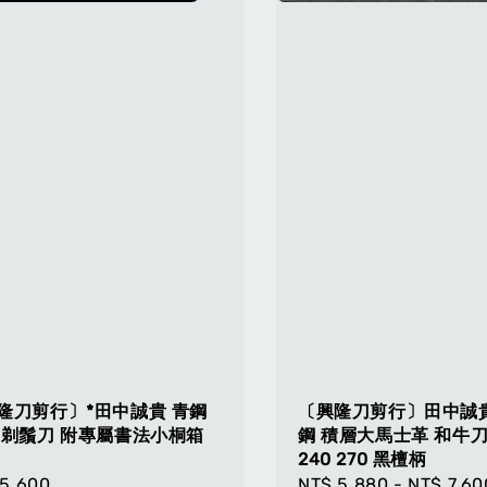
隆刀剪行〕*田中誠貴 青鋼
〔興隆刀剪行〕田中誠貴
 剃鬚刀 附專屬書法小桐箱
鋼 積層大馬士革 和牛刀 
240 270 黑檀柄
lar
 5,600
Regular
NT$ 5,880
-
NT$ 7,60