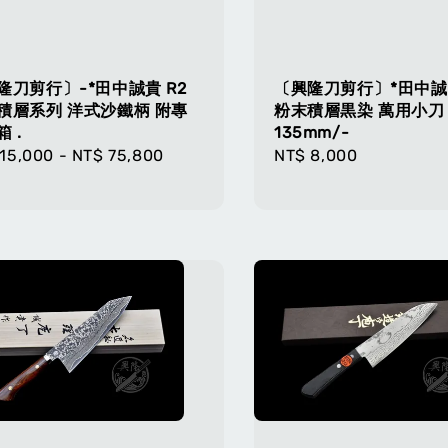
隆刀剪行〕-*田中誠貴 R2
〔興隆刀剪行〕*田中誠貴
積層系列 洋式沙鐵柄 附專
粉末積層黒染 萬用小刀
 .
135mm/-
lar
15,000
-
NT$ 75,800
Regular
NT$ 8,000
e
price