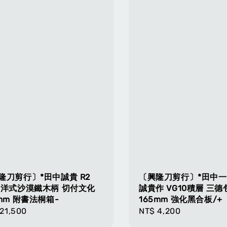
隆刀剪行〕*田中誠貴 R2
〔興隆刀剪行〕*田中
 洋式沙漠鐵木柄 切付文化
誠貴作 VG10積層 三德
0mm 附書法桐箱-
165mm 強化黑合板/+
lar
21,500
Regular
NT$ 4,200
e
price