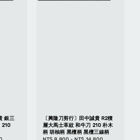
 銀三
〔興隆刀剪行〕田中誠貴 R2積
210
層大馬士革紋 和牛刀 210 朴木
柄 胡柚柄 黑檀柄 黑檀三線柄
0
Regular
NT$ 8,800
-
NT$ 14,800