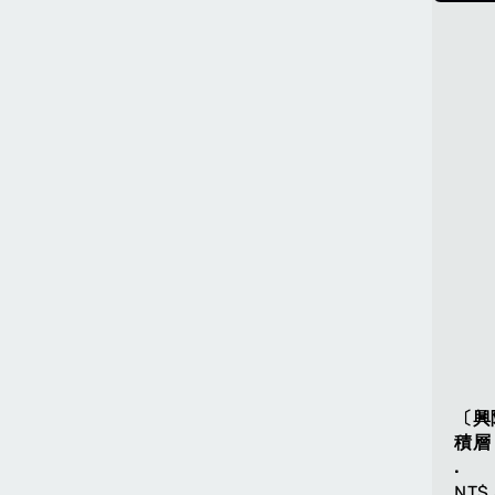
〔興
積層
.
Regu
NT$