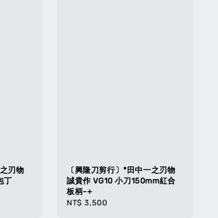
一之刃物
〔興隆刀剪行〕*田中一之刃物
包丁
誠貴作 VG10 小刀150mm紅合
板柄-+
Regular
NT$ 3,500
price