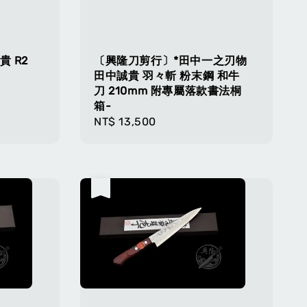
 R2
〔興隆刀剪行〕*田中一之刃物
田中誠貴 羽々斬 粉末鋼 和牛
刀 210mm 附專屬落款書法桐
箱-
Regular
NT$ 13,500
price
售完