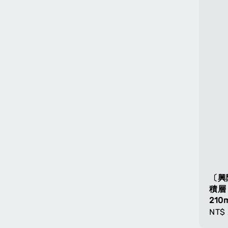
〔興
積層
21
Regu
NT$ 
pric