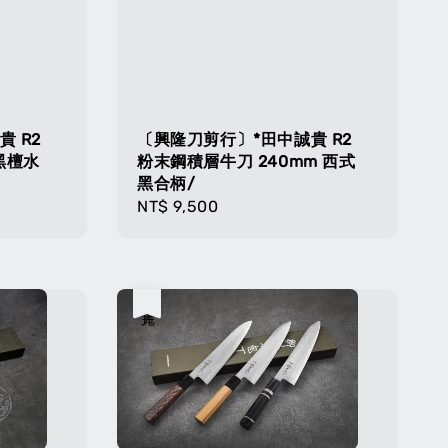
 R2
〔興隆刀剪行〕*田中誠貴 R2
黑檀水
粉末鋼積層牛刀 240mm 西式
黑合柄/
Regular
NT$ 9,500
price
售完