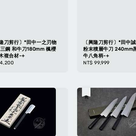
隆刀剪行〕*田中一之刃物
〔興隆刀剪行〕*田中誠貴
銀三鋼 和牛刀180mm 楓櫻
粉末積層牛刀 240mm
木複合材-+
牛八角柄-+
lar
4,200
Regular
NT$ 99,999
e
price
售完