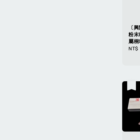
〔興
粉末
屬桐箱
Regu
NT$ 
pric
售完