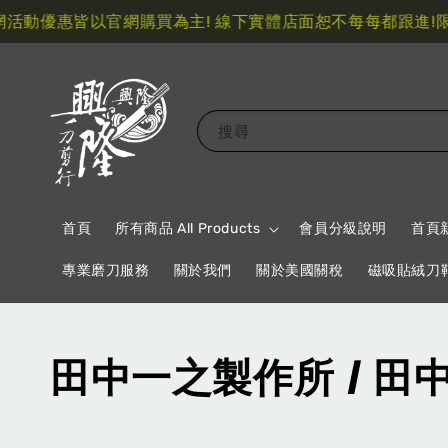
動優惠皆以官網購買為主! 線下實體店面恕不每每都跟進!
限量
搜尋
首頁
所有商品 All Products
會員分級說明
首頁
專業磨刀服務
關於我們
關於美國關稅
磁吸貼絨刀
田中一之製作所 / 田