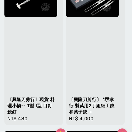
〔興隆刀剪行〕現貨 料
〔興隆刀剪行〕 *堺孝
理小物-- T型 I型 目釘
行 製菓用2丁組細工鋏
鰻釘
和菓子鋏-+
Regular
NT$ 480
Regular
NT$ 4,000
price
price