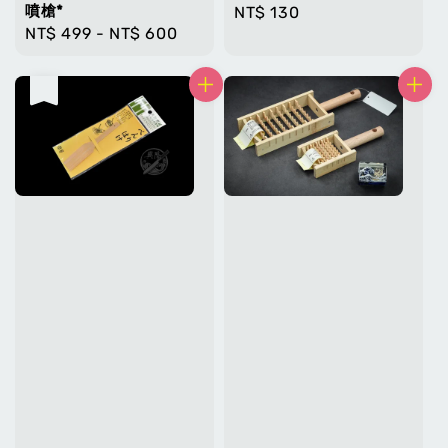
噴槍*
Regular
NT$ 130
Regular
NT$ 499
-
NT$ 600
price
price
售完