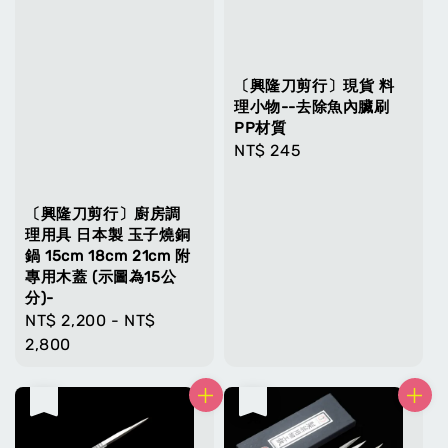
〔興隆刀剪行〕現貨 料
理小物--去除魚內臟刷
PP材質
Regular
NT$ 245
price
〔興隆刀剪行〕廚房調
理用具 日本製 玉子燒銅
鍋 15cm 18cm 21cm 附
專用木蓋 (示圖為15公
分)-
Regular
NT$ 2,200
-
NT$
price
2,800
售完
售完