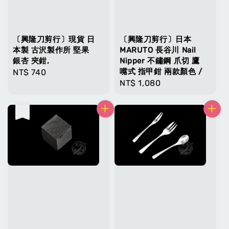
〔興隆刀剪行〕現貨 日
〔興隆刀剪行〕日本
本製 古沢製作所 堅果
MARUTO 長谷川 Nail
銀杏 夾鉗,
Nipper 不鏽鋼 爪切 鷹
嘴式 指甲鉗 兩款顏色 /
Regular
NT$ 740
Regular
NT$ 1,080
price
price
售完