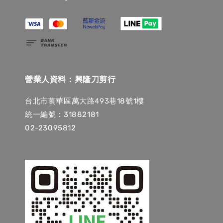
營業人資料：興隆刀剪行
台北市萬華區萬大路493巷18號1樓
統一編號：31882181
02-23095812