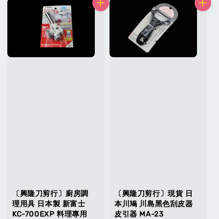
〔興隆刀剪行〕廚房調
〔興隆刀剪行〕現貨 日
理用具 日本製 新富士
本川鳩 川島黑色刮皮器
KC-700EXP 料理專用
皮引器 MA-23