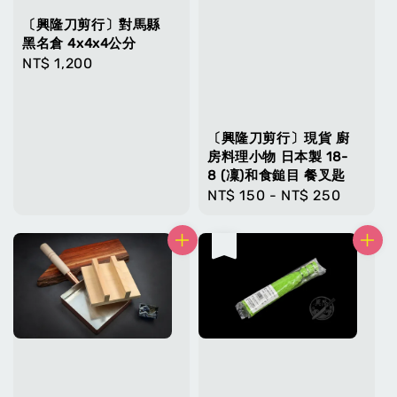
〔興隆刀剪行〕對馬縣
黑名倉 4x4x4公分
Regular
NT$ 1,200
price
〔興隆刀剪行〕現貨 廚
房料理小物 日本製 18-
8 (凜)和食鎚目 餐叉匙
Regular
NT$ 150
-
NT$ 250
price
售完