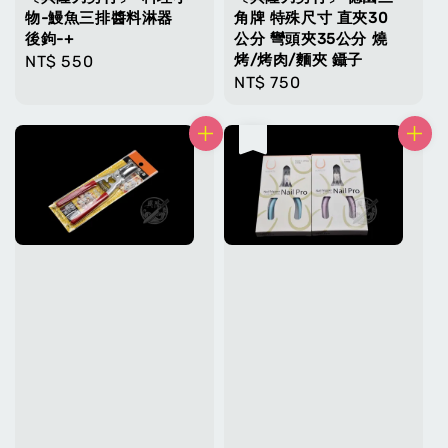
物-鰻魚三排醬料淋器
角牌 特殊尺寸 直夾30
後鉤-+
公分 彎頭夾35公分 燒
烤/烤肉/麵夾 鑷子
Regular
NT$ 550
Regular
NT$ 750
price
price
售完