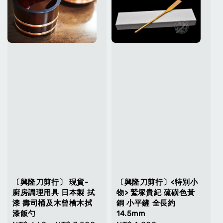
〔興隆刀剪行〕 現貨-
〔興隆刀剪行〕<特別小
廚房調理用具 日本製 拭
物> 鷲塚貴紀 硫磺色黃
漆 壽司桶及木曾檜木拭
銅 小平鏟 全長約
漆飯勺
14.5mm