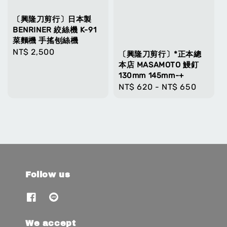
〔興隆刀剪行〕日本製
BENRINER 絞絲機 K-91
菜麵機 手搖刨絲機
Regular
NT$ 2,500
〔興隆刀剪行〕*正本總
price
本店 MASAMOTO 鰻釘
130mm 145mm-+
Regular
NT$ 620
-
NT$ 650
price
Follow us
We accept