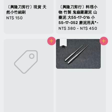
〔興隆刀剪行〕現貨 天
〔興隆刀剪行〕料理小
然小竹細刷
物 竹製 鬼齒蘿蘿泥 山
藥泥 大55-17-016 小
Regular
NT$ 150
55-17-052 磨泥用具*-
price
Regular
NT$ 380
-
NT$ 450
price
售完