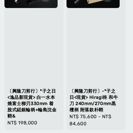
〔興隆刀剪行〕*子之日
〔興隆刀剪行〕-*子之
<逸品新現貨> 白一水本
日<現貨> Hiragi柊 和牛
燒富士柳刃330mm 着
刀 240mm/270mm黒
脫式縂銀輪柄+輪島沈金
檀柄 附落款朴鞘
鞘&
Regular
NT$ 75,600
-
NT$
Regular
NT$ 198,000
price
84,600
price