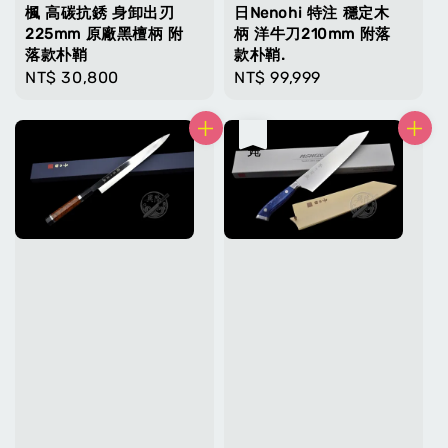
楓 高碳抗銹 身卸出刃
日Nenohi 特注 穩定木
225mm 原廠黑檀柄 附
柄 洋牛刀210mm 附落
落款朴鞘
款朴鞘.
Regular
NT$ 30,800
Regular
NT$ 99,999
price
price
售完