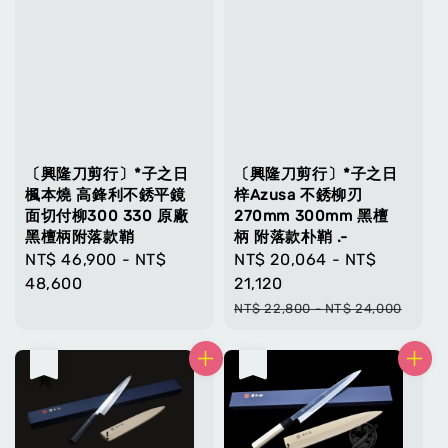
〔興隆刀剪行〕*子之日
〔興隆刀剪行〕*子之日
楓本燒 高鋒利不銹平鏡
梓Azusa 不銹柳刃
面切付柳300 330 原廠
270mm 300mm 黑檀
黑檀柄附落款鞘
柄 附落款朴鞘 .-
Regular
NT$ 46,900
-
NT$
Sale
NT$ 20,064
-
NT$
price
48,600
price
21,120
Regular
NT$ 22,800
-
NT$ 24,000
price
售完
售完