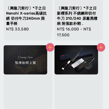
〔興隆刀剪行〕*子之日
〔興隆刀剪行〕*子之日
Nenohi X-series高碳抗
新櫻系列 不銹鋼和切付
銹 切付牛刀240mm 限
牛刀 210/240 原廠黑檀
量手柄
柄 附落款朴鞘 .
Regular
NT$ 33,580
Regular
NT$ 16,000
-
NT$
price
price
17,500