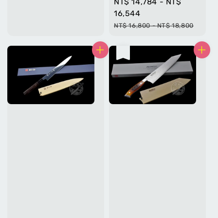
Sale
NT$ 14,784
-
NT$
price
price
16,544
Regular
NT$ 16,800
-
NT$ 18,800
price
售完