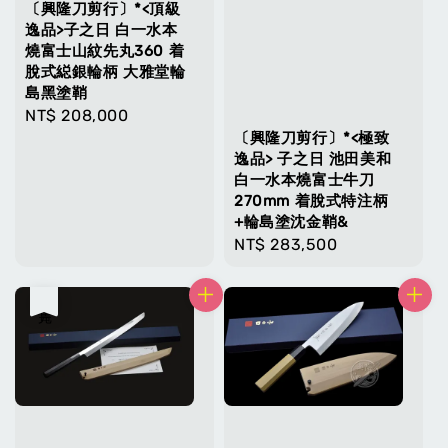
〔興隆刀剪行〕*<頂級
逸品>子之日 白一水本
燒富士山紋先丸360 着
脫式縂銀輪柄 大雅堂輪
島黑塗鞘
Regular
NT$ 208,000
〔興隆刀剪行〕*<極致
price
逸品> 子之日 池田美和
白一水本燒富士牛刀
270mm 着脫式特注柄
+輪島塗沈金鞘&
Regular
NT$ 283,500
price
售完