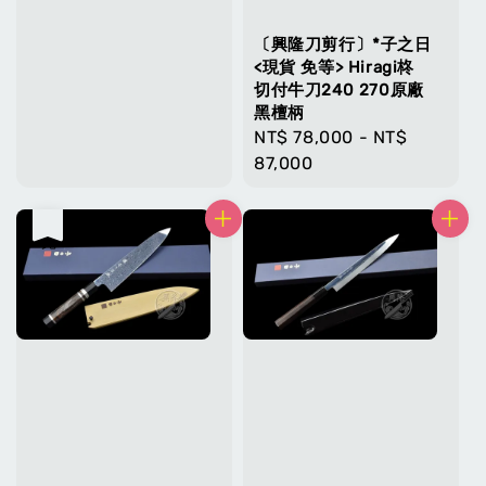
〔興隆刀剪行〕*子之日
<現貨 免等> Hiragi柊
切付牛刀240 270原廠
黑檀柄
Regular
NT$ 78,000
-
NT$
price
87,000
售完