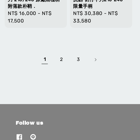
附落款朴鞘 .
限量手柄
Regular
NT$ 16,000
-
NT$
Regular
NT$ 30,380
-
NT$
price
17,500
price
33,580
1
2
3
Follow us