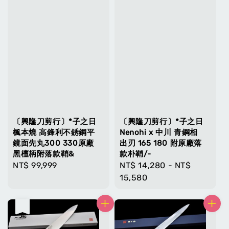
〔興隆刀剪行〕*子之日
〔興隆刀剪行〕*子之日
楓本燒 高鋒利不銹鋼平
Nenohi x 中川 青鋼相
鏡面先丸300 330原廠
出刃 165 180 附原廠落
黑檀柄附落款鞘&
款朴鞘/-
Regular
NT$ 99,999
Regular
NT$ 14,280
-
NT$
price
price
15,580
售完