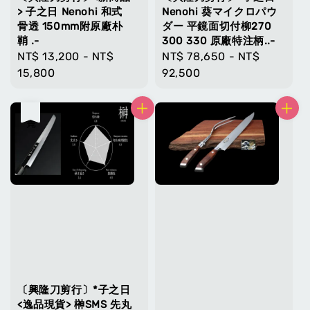
> 子之日 Nenohi 和式
Nenohi 葵マイクロパウ
骨透 150mm附原廠朴
ダー 平鏡面切付柳270
鞘 .-
300 330 原廠特注柄..-
Regular
NT$ 13,200
-
NT$
Regular
NT$ 78,650
-
NT$
price
15,800
price
92,500
售完
〔興隆刀剪行〕*子之日
<逸品現貨> 榊SMS 先丸