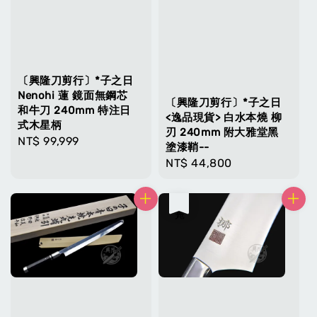
〔興隆刀剪行〕*子之日
Nenohi 蓮 鏡面無鋼芯
〔興隆刀剪行〕*子之日
和牛刀 240mm 特注日
<逸品現貨> 白水本燒 柳
式木星柄
刃 240mm 附大雅堂黑
Regular
NT$ 99,999
塗漆鞘--
price
Regular
NT$ 44,800
price
售完