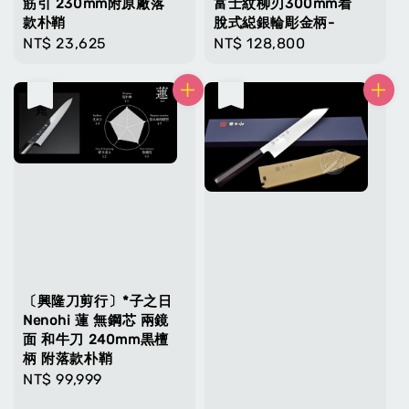
筋引 230mm附原廠落
富士紋柳刃300mm着
款朴鞘
脫式縂銀輪彫金柄-
Regular
NT$ 23,625
Regular
NT$ 128,800
price
price
售完
售完
〔興隆刀剪行〕*子之日
Nenohi 蓮 無鋼芯 兩鏡
面 和牛刀 240mm黒檀
柄 附落款朴鞘
Regular
NT$ 99,999
price