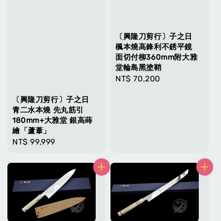
〔興隆刀剪行〕子之日
楓本燒高鋒利不銹平鏡
面切付柳360mm附大雅
堂輪島黑塗鞘
Regular
NT$ 70,200
price
〔興隆刀剪行〕子之日
青二水本燒 先丸筋引
180mm+大雅堂 銀高蒔
繪「蘆葦」
Regular
NT$ 99,999
price