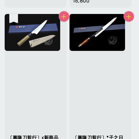
price
price
16,800
售完
〔興隆刀剪行〕<新商品
〔興隆刀剪行〕*子之日