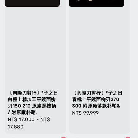
〔興隆刀剪行〕*子之日
〔興隆刀剪行〕*子之日
白極上精加工平鏡面柳
青極上平鏡面柳刃270
刃180 210 原廠黑檀柄
300 附原廠落款朴鞘&
/ 附原廠朴鞘.
Regular
NT$ 99,999
Regular
NT$ 17,000
-
NT$
price
price
17,880