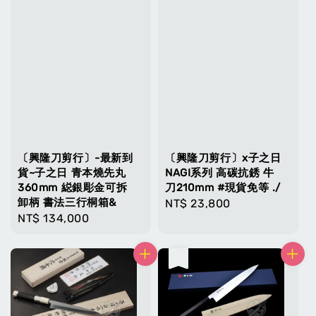
〔興隆刀剪行〕-最新到
〔興隆刀剪行〕x子之日
貨~子之日 青本燒先丸
NAGI系列 高碳抗銹 牛
360mm 縂銀彫金可拆
刀210mm #現貨免等 ./
卸柄 書法三行桐箱&
Regular
NT$ 23,800
Regular
NT$ 134,000
price
price
售完