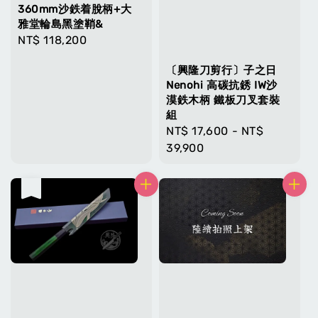
360mm沙鉄着脫柄+大
雅堂輪島黑塗鞘&
Regular
NT$ 118,200
price
〔興隆刀剪行〕子之日
Nenohi 高碳抗銹 IW沙
漠鉄木柄 鐵板刀叉套裝
組
Regular
NT$ 17,600
-
NT$
price
39,900
售完