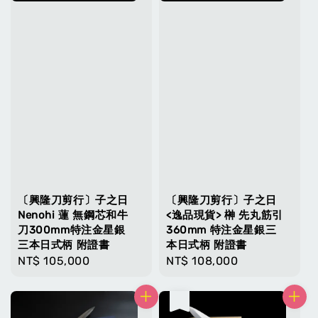
〔興隆刀剪行〕子之日
〔興隆刀剪行〕子之日
Nenohi 蓮 無鋼芯和牛
<逸品現貨> 榊 先丸筋引
刀300mm特注金星銀
360mm 特注金星銀三
三本日式柄 附證書
本日式柄 附證書
Regular
NT$ 105,000
Regular
NT$ 108,000
price
price
售完