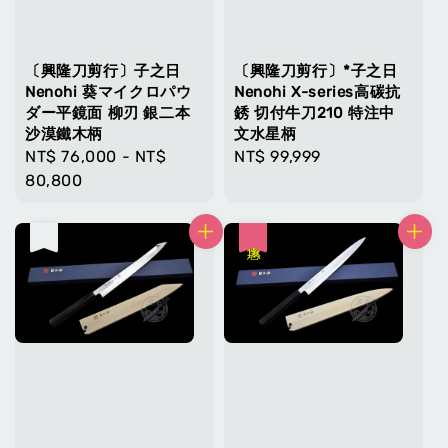
〔興隆刀剪行〕子之日
〔興隆刀剪行〕*子之日
Nenohi 葵マイクロパウ
Nenohi X-series高碳抗
ダー平鏡面 柳刃 銀二本
銹 切付牛刀210 特注中
沙漠鐵木柄
文水星柄
Regular
NT$ 76,000
-
NT$
Regular
NT$ 99,999
price
80,800
price
售完
優惠