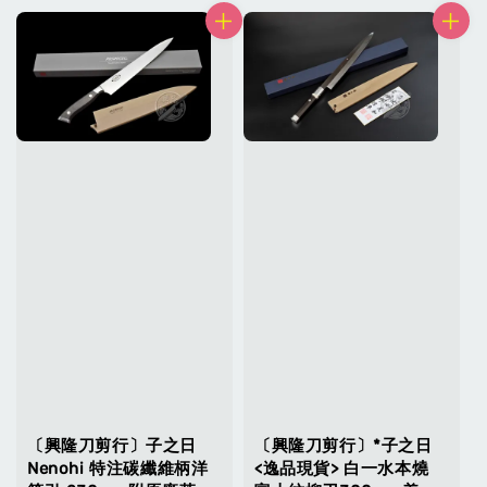
〔興隆刀剪行〕子之日
〔興隆刀剪行〕*子之日
Nenohi 特注碳纖維柄洋
<逸品現貨> 白一水本燒