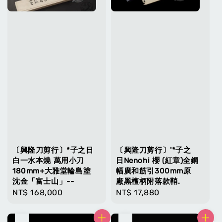
〔興隆刀剪行〕*子之日
〔興隆刀剪行〕'*子之
白一水本燒 萬用小刀
日Nenohi 櫻 (紅章)全鋼
180mm+大雅堂輪島塗
幅廣和筋引300mm原
沈金「富士山」--
廠黑檀柄附落款鞘.
Regular
NT$ 168,000
Regular
NT$ 17,880
price
price
售完
售完