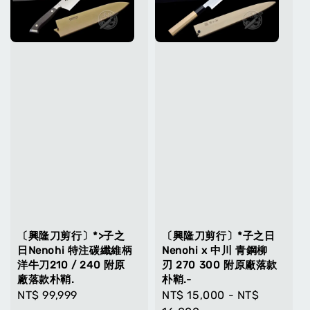
〔興隆刀剪行〕*>子之
〔興隆刀剪行〕*子之日
日Nenohi 特注碳纖維柄
Nenohi x 中川 青鋼柳
洋牛刀210 / 240 附原
刃 270 300 附原廠落款
廠落款朴鞘.
朴鞘.-
Regular
NT$ 99,999
Regular
NT$ 15,000
-
NT$