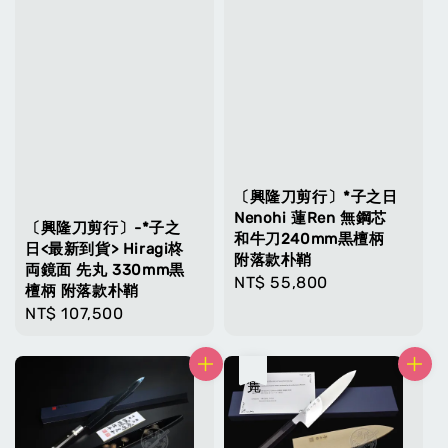
〔興隆刀剪行〕*子之日
Nenohi 蓮Ren 無鋼芯
〔興隆刀剪行〕-*子之
和牛刀240mm黒檀柄
日<最新到貨> Hiragi柊
附落款朴鞘
両鏡面 先丸 330mm黒
Regular
NT$ 55,800
檀柄 附落款朴鞘
price
Regular
NT$ 107,500
price
售完