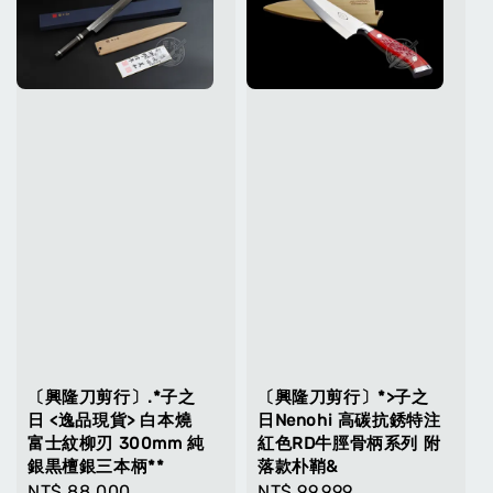
〔興隆刀剪行〕.*子之
〔興隆刀剪行〕*>子之
日 <逸品現貨> 白本燒
日Nenohi 高碳抗銹特注
富士紋柳刃 300mm 純
紅色RD牛脛骨柄系列 附
銀黒檀銀三本柄**
落款朴鞘&
Regular
NT$ 88,000
Regular
NT$ 99,999